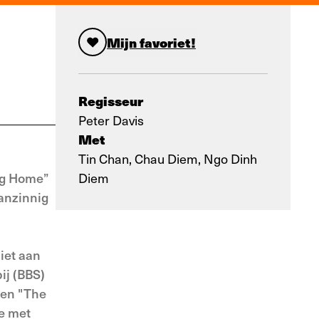
Mijn favoriet!
Regisseur
Peter Davis
Met
Tin Chan, Chau Diem, Ngo Dinh
ng Home”
Diem
aanzinnig
iet aan
ij (BBS)
 en "The
ie met