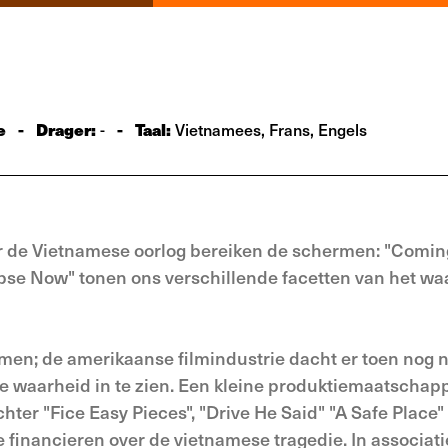
e
-
Drager:
-
Taal:
-
Vietnamees, Frans, Engels
ver de Vietnamese oorlog bereiken de schermen: "Comi
lypse Now" tonen ons verschillende facetten van het w
 men; de amerikaanse filmindustrie dacht er toen nog n
e waarheid in te zien. Een kleine produktiemaatschapp
ter "Fice Easy Pieces", "Drive He Said" "A Safe Place"
 financieren over de vietnamese tragedie. In associat