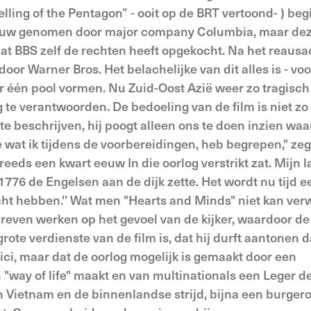
ling of the Pentagon” - ooit op de BRT vertoond- ) begi
ptouw genomen door major company Columbia, maar de
dat BBS zelf de rechten heeft opgekocht. Na het reausa
oor Warner Bros. Het belachelijke van dit alles is - voo
r één pool vormen. Nu Zuid-Oost Azië weer zo tragisch
ig te verantwoorden. De bedoeling van de film is niet zo
te beschrijven, hij poogt alleen ons te doen inzien wa
 wat ik tijdens de voorbereidingen, heb begrepen," zeg
 reeds een kwart eeuw In die oorlog verstrikt zat. Mijn l
1776 de Engelsen aan de dijk zette. Het wordt nu tijd e
cht hebben.'' Wat men "Hearts and Minds" niet kan verw
erdreven werken op het gevoel van de kijker, waardoor de
grote verdienste van de film is, dat hij durft aantonen 
tici, maar dat de oorlog mogelijk is gemaakt door een
"way of life" maakt en van multinationals een Leger de
in Vietnam en de binnenlandse strijd, bijna een burgero