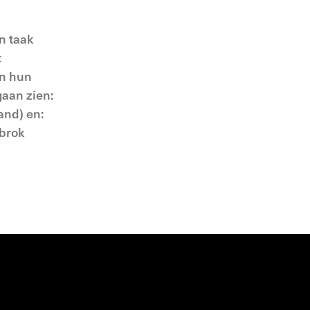
n taak
t
an hun
gaan zien:
and) en:
 brok