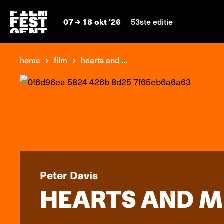
07
18 okt '26
53ste editie
home
film
hearts and ...
Peter Davis
HEARTS AND M