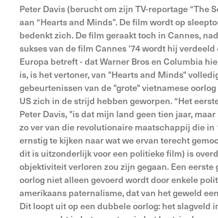
Peter Davis (berucht om zijn TV-reportage “The Sel
aan “Hearts and Minds”. De film wordt op slee
bedenkt zich. De film geraakt toch in Cannes, na
sukses van de film Cannes '74 wordt hij verdeeld d
Europa betreft - dat Warner Bros en Columbia hie
is, is het vertoner, van "Hearts and Minds" volled
gebeurtenissen van de "grote" vietnamese oorlog 
US zich in de strijd hebben geworpen. “Het eerste
Peter Davis, "is dat mijn land geen tien jaar, maar
zo ver van die revolutionaire maatschappij die in 
ernstig te kijken naar wat we ervan terecht gemo
dit is uitzonderlijk voor een politieke film) is ov
objektiviteit verloren zou zijn gegaan. Een eerste 
oorlog niet alleen gevoerd wordt door enkele poli
amerikaans paternalisme, dat van het geweld een 
Dit loopt uit op een dubbele oorlog: het slagveld 