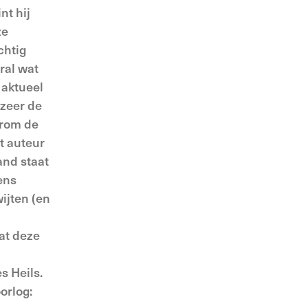
nt hij
ze
chtig
ral wat
 aktueel
 zeer de
arom de
t auteur
and staat
ens
ijten (en
dat deze
s Heils.
orlog: