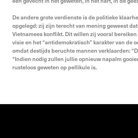
een gevecht in het geweten, in het hart, in de gee
De andere grote verdienste is de politieke klaar
opgelegd: zij zijn terecht van mening geweest da
Vietnamees konflikt. Dit willen zij vooral bereik
visie en het “antidemokratisch” karakter van de 
omdat destijds beruchte mannen verklaarden: “De
“Indien nodig zullen jullie opnieuw napalm gooie
rusteloos geweten op pellikule is.