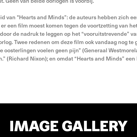
st. Geen van beide oorlogen is voorbij.
heid van "Hearts and Minds”: de auteurs hebben zich ee
t er een film moest komen tegen de voortzetting van he
en door de nadruk te leggen op het “vooruitstrevende” v
oorlog. Twee redenen om deze film ook vandaag nog te 
 oosterlingen voelen geen pijn” (Generaal Westmorel
n.” (Richard Nixon); en omdat “Hearts and Minds” een
IMAGE GALLERY