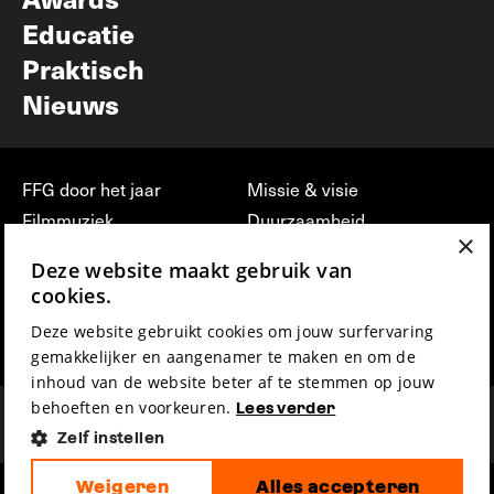
Educatie
Praktisch
Nieuws
FFG door het jaar
Missie & visie
Filmmuziek
Duurzaamheid
×
Partners
Jobs, stages &
Deze website maakt gebruik van
vrijwilligerswerk bij FFG
Press & Industry
cookies.
Contact
Film indienen
Deze website gebruikt cookies om jouw surfervaring
Privacy & Disclaimer
Film Fest Friends
gemakkelijker en aangenamer te maken en om de
inhoud van de website beter af te stemmen op jouw
behoeften en voorkeuren.
Lees verder
Zelf instellen
Weigeren
Alles accepteren