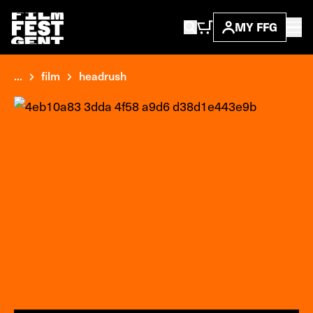
MY FFG
...
film
headrush