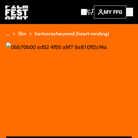
MY FFG
...
film
hartverscheurend (heart-rending)