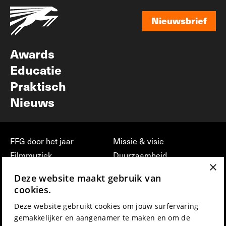
Nieuwsbrief
Nieuwsbrief
Awards
Educatie
Praktisch
Nieuws
FFG door het jaar
Missie & visie
Filmmuziek
Duurzaamheid
×
Partners
Jobs, stages &
Deze website maakt gebruik van
vrijwilligerswerk bij FFG
Press & Industry
cookies.
Contact
Film indienen
Deze website gebruikt cookies om jouw surfervaring
Privacy & Disclaimer
Film Fest Friends
gemakkelijker en aangenamer te maken en om de