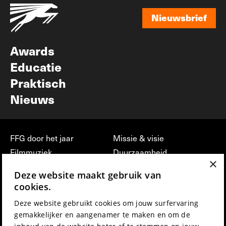
Nieuwsbrief
Nieuwsbrief
Awards
Educatie
Praktisch
Nieuws
FFG door het jaar
Missie & visie
Filmmuziek
Duurzaamheid
×
Partners
Jobs, stages &
Deze website maakt gebruik van
vrijwilligerswerk bij FFG
Press & Industry
cookies.
Contact
Film indienen
Deze website gebruikt cookies om jouw surfervaring
Privacy & Disclaimer
Film Fest Friends
gemakkelijker en aangenamer te maken en om de