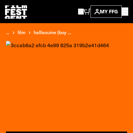
MY FFG
...
film
halfaouine (boy ...