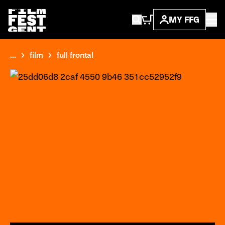
MY FFG
...
film
full frontal