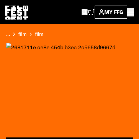
MY FFG
...
film
film