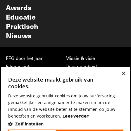
Awards
Educatie
Praktisch
Nieuws
FFG door het jaar
Missie & visie
Filmmuziek
Duurzaamheid
×
Partners
Jobs, stages &
Deze website maakt gebruik van
vrijwilligerswerk bij FFG
Press & Industry
cookies.
Contact
Film indienen
Deze website gebruikt cookies om jouw surfervaring
Privacy & Disclaimer
Film Fest Friends
gemakkelijker en aangenamer te maken en om de
inhoud van de website beter af te stemmen op jouw
behoeften en voorkeuren.
Lees verder
Zelf instellen