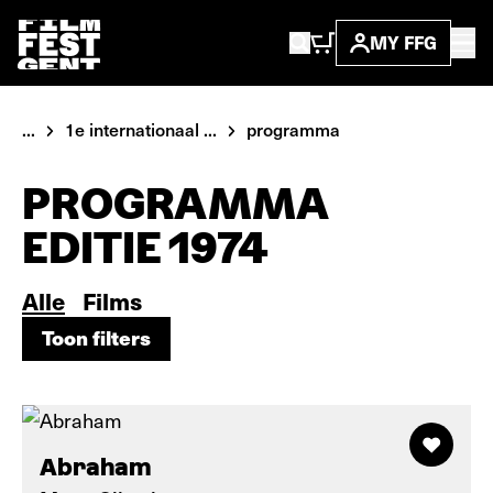
MY FFG
...
1e internationaal ...
programma
PROGRAMMA
EDITIE 1974
Alle
Films
Toon filters
Toon filters
Abraham