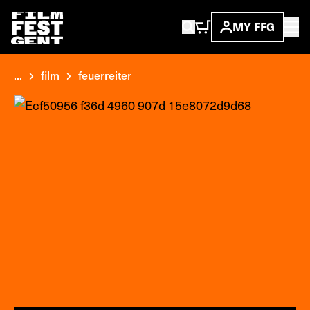
MY FFG
...
film
feuerreiter