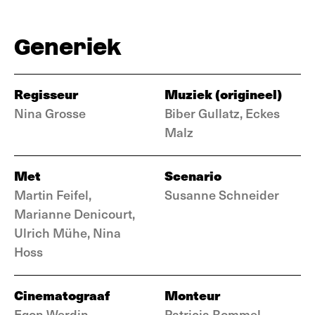
Generiek
Regisseur
Muziek (origineel)
Nina Grosse
Biber Gullatz, Eckes
Malz
Met
Scenario
Martin Feifel,
Susanne Schneider
Marianne Denicourt,
Ulrich Mühe, Nina
Hoss
Cinematograaf
Monteur
Egon Werdin
Patricia Rommel