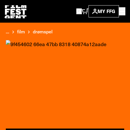
MY FFG
...
film
drømspel