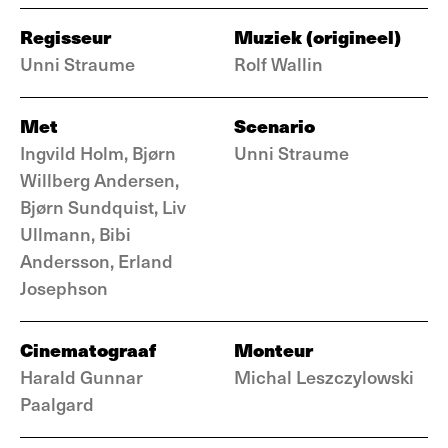
Regisseur
Muziek (origineel)
Unni Straume
Rolf Wallin
Met
Scenario
Ingvild Holm, Bjørn
Unni Straume
Willberg Andersen,
Bjørn Sundquist, Liv
Ullmann, Bibi
Andersson, Erland
Josephson
Cinematograaf
Monteur
Harald Gunnar
Michal Leszczylowski
Paalgard