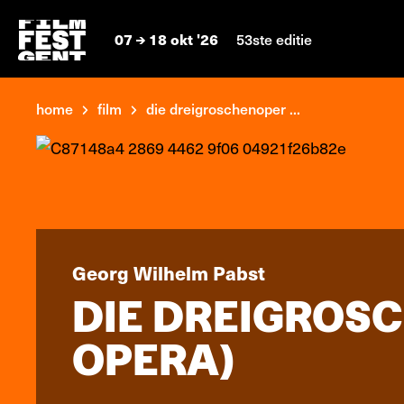
07
18 okt '26
53ste editie
home
film
die dreigroschenoper ...
Georg Wilhelm Pabst
DIE DREIGROS
OPERA)