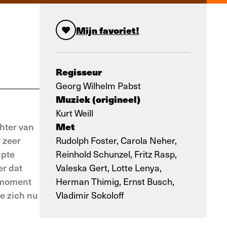
Mijn favoriet!
Regisseur
Georg Wilhelm Pabst
Muziek (origineel)
Kurt Weill
Met
hter van
 zeer
Rudolph Foster, Carola Neher,
upte
Reinhold Schunzel, Fritz Rasp,
er dat
Valeska Gert, Lotte Lenya,
t moment
Herman Thimig, Ernst Busch,
e zich nu
Vladimir Sokoloff