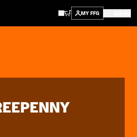
MENU
MY FFG
REEPENNY