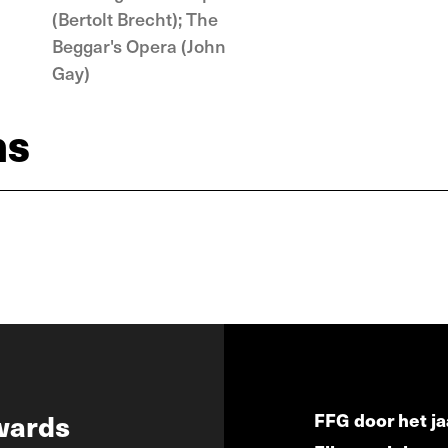
(Bertolt Brecht); The
Beggar's Opera (John
Gay)
ns
wards
FFG door het ja