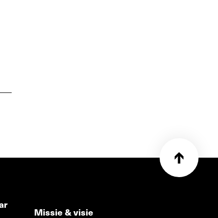
ar
Missie & visie