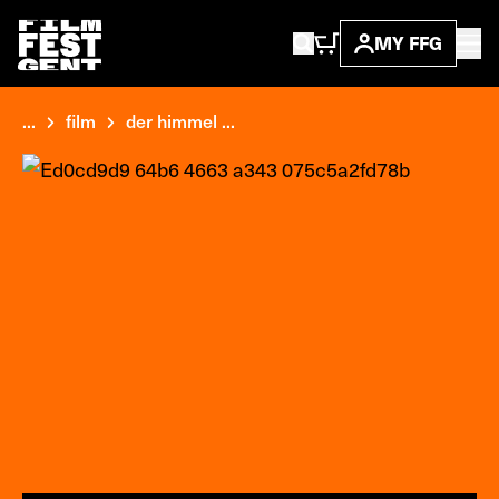
MY FFG
...
film
der himmel ...