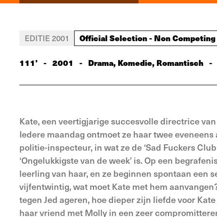
Official Selection - Non Competing
EDITIE 2001
111'
-
2001
-
Drama, Komedie, Romantisch
-
Kate, een veertigjarige succesvolle directrice van 
Iedere maandag ontmoet ze haar twee eveneens al
politie-inspecteur, in wat ze de ‘Sad Fuckers Cl
‘Ongelukkigste van de week’ is. Op een begrafenis
leerling van haar, en ze beginnen spontaan een sek
vijfentwintig, wat moet Kate met hem aanvange
tegen Jed ageren, hoe dieper zijn liefde voor Kate
haar vriend met Molly in een zeer compromittere