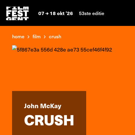
07
18 okt '26
53ste editie
home
film
crush
John McKay
CRUSH