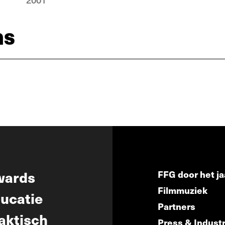
ns
wards
FFG door het ja
Filmmuziek
ucatie
Partners
aktisch
Press & Indust