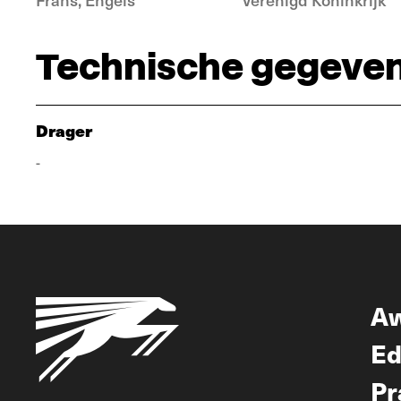
Technische gegeve
Drager
-
A
Ed
Pr