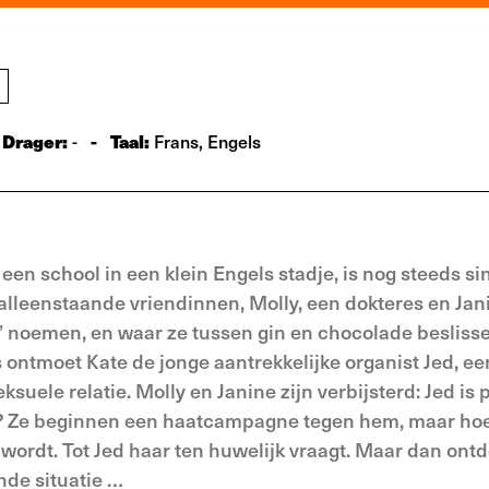
Drager:
-
Taal:
-
Frans, Engels
een school in een klein Engels stadje, is nog steeds sin
leenstaande vriendinnen, Molly, een dokteres en Jan
ub’ noemen, en waar ze tussen gin en chocolade besliss
 ontmoet Kate de jonge aantrekkelijke organist Jed, ee
suele relatie. Molly en Janine zijn verbijsterd: Jed is 
n? Ze beginnen een haatcampagne tegen hem, maar ho
 wordt. Tot Jed haar ten huwelijk vraagt. Maar dan ont
nde situatie …