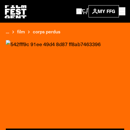
MY FFG
...
film
corps perdus