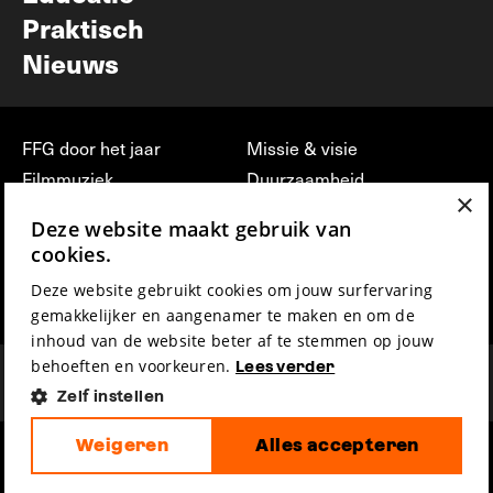
Praktisch
Nieuws
FFG door het jaar
Missie & visie
Filmmuziek
Duurzaamheid
×
Partners
Jobs, stages &
Deze website maakt gebruik van
vrijwilligerswerk bij FFG
Press & Industry
cookies.
Contact
Film indienen
Deze website gebruikt cookies om jouw surfervaring
Privacy & Disclaimer
Film Fest Friends
gemakkelijker en aangenamer te maken en om de
inhoud van de website beter af te stemmen op jouw
behoeften en voorkeuren.
Lees verder
Zelf instellen
Weigeren
Alles accepteren
hosted by
made by