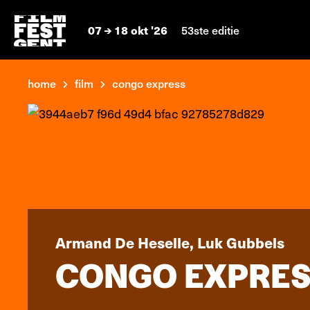
07
18 okt '26
53ste editie
home
film
congo express
Armand De Heselle, Luk Gubbels
CONGO EXPRE