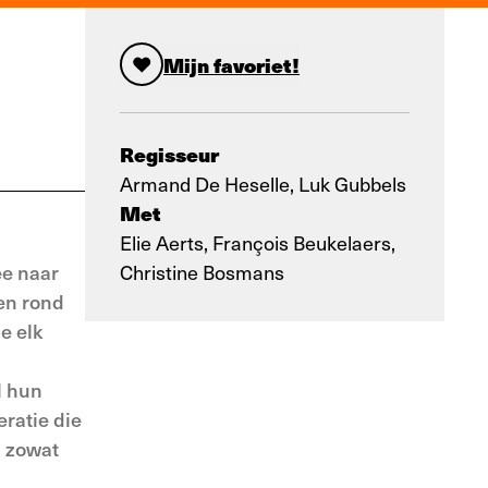
Mijn favoriet!
Regisseur
Armand De Heselle, Luk Gubbels
Met
Elie Aerts, François Beukelaers,
ee naar
Christine Bosmans
en rond
e elk
l hun
ratie die
l zowat