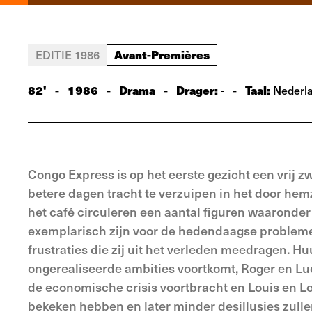
Avant-Premières
EDITIE 1986
82'
-
1986
-
Drama
-
Drager:
-
Taal:
-
Nederl
Congo Express is op het eerste gezicht een vrij 
betere dagen tracht te verzuipen in het door hem
het café circuleren een aantal figuren waaronder 
exemplarisch zijn voor de hedendaagse probleme
frustraties die zij uit het verleden meedragen. Huu
ongerealiseerde ambities voortkomt, Roger en Luc
de economische crisis voortbracht en Louis en Loui
bekeken hebben en later minder desillusies zull