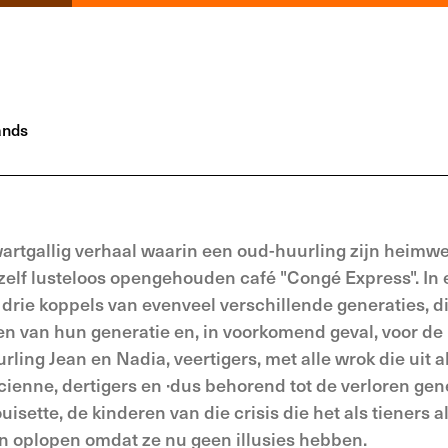
ands
zwartgallig verhaal waarin een oud-huurling zijn heimw
zelf lusteloos opengehouden café "Congé Express". In 
drie koppels van evenveel verschillende generaties, di
n van hun generatie en, in voorkomend geval, voor de
rling Jean en Nadia, veertigers, met alle wrok die uit a
ienne, dertigers en ·dus behorend tot de verloren gene
sette, de kinderen van die crisis die het als tieners a
en oplopen omdat ze nu geen illusies hebben.