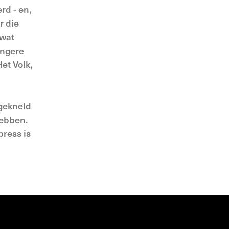
rd - en,
r die
 wat
ongere
et Volk,
 gekneld
hebben.
ress is