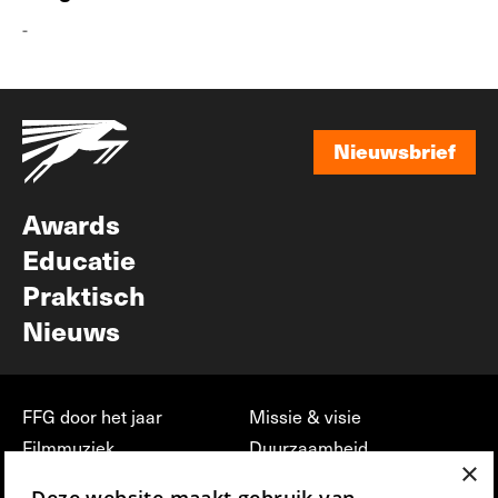
-
Nieuwsbrief
Nieuwsbrief
Awards
Educatie
Praktisch
Nieuws
FFG door het jaar
Missie & visie
Filmmuziek
Duurzaamheid
×
Partners
Jobs, stages &
Deze website maakt gebruik van