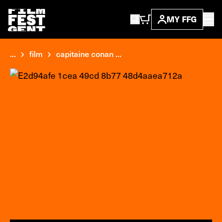
MY FFG
...
film
capitaine conan ...