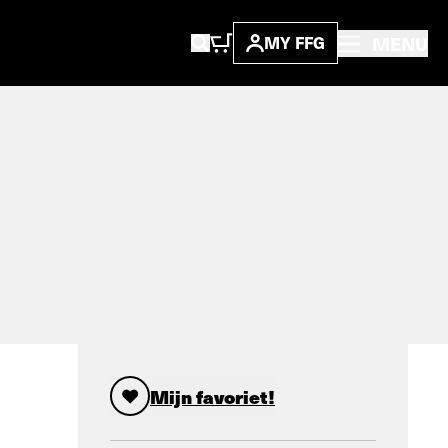
MENU
MY FFG
Mijn favoriet!