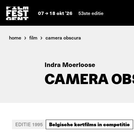
07
18 okt '26
53ste editie
home
film
camera obscura
Indra Moerloose
CAMERA OB
Belgische kortfilms in competitie
EDITIE 1995