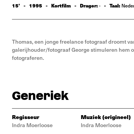
15'
-
1995
-
Kortfilm
-
Drager:
-
Taal:
-
Neder
Thomas, een jonge freelance fotograaf droomt van 
galerijhouder/fotograaf George stimuleren hem o
fotograferen.
Generiek
Regisseur
Muziek (origineel)
Indra Moerloose
Indra Moerloose