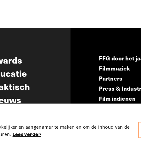
wards
FFG door het ja
Filmmuziek
ucatie
Partners
aktisch
Press & Indust
euws
Film indienen
Film Fest Frien
akkelijker en aangenamer te maken en om de inhoud van de
uren.
Lees verder
hosted by