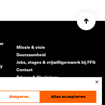
ar
Missie & visie
Duurzaamheid
Jobs, stages & vrijwilligerswerk bij FFG
ry
Contact
Privacy & Disclaimer
ds
×
Weigeren
Alles accepteren
made by