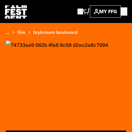
MY FFG
...
film
brylcream boulevard