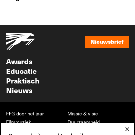
-
Nieuwsbrief
Nieuwsbrief
Awards
Educatie
Praktisch
Nieuws
FFG door het jaar
Missie & visie
Filmmuziek
Duurzaamheid
×
Partners
Jobs, stages &