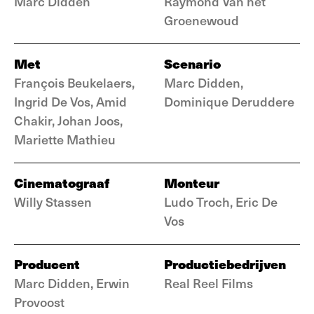
Marc Didden
Raymond Van het
Groenewoud
Met
Scenario
François Beukelaers,
Marc Didden,
Ingrid De Vos, Amid
Dominique Deruddere
Chakir, Johan Joos,
Mariette Mathieu
Cinematograaf
Monteur
Willy Stassen
Ludo Troch, Eric De
Vos
Producent
Productiebedrijven
Marc Didden, Erwin
Real Reel Films
Provoost