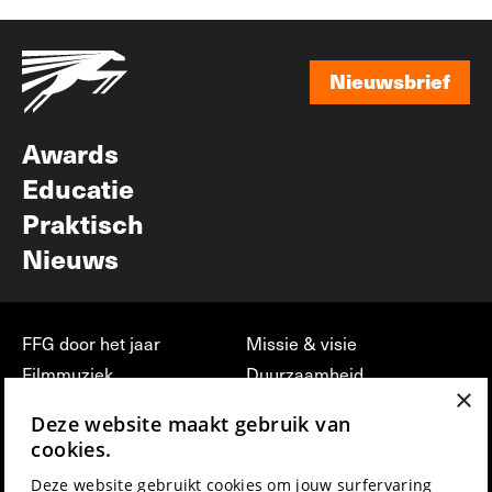
Nieuwsbrief
Nieuwsbrief
Awards
Educatie
Praktisch
Nieuws
FFG door het jaar
Missie & visie
Filmmuziek
Duurzaamheid
×
Partners
Jobs, stages &
Deze website maakt gebruik van
vrijwilligerswerk bij FFG
Press & Industry
cookies.
Contact
Film indienen
Deze website gebruikt cookies om jouw surfervaring