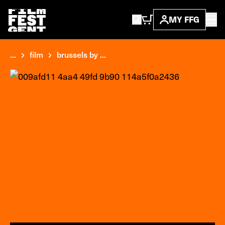
MY FFG
...
film
brussels by ...