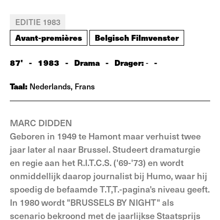
EDITIE 1983
Avant-premières
Belgisch Filmvenster
87'
-
1983
-
Drama
-
Drager:
-
-
Taal:
Nederlands, Frans
MARC DIDDEN
Geboren in 1949 te Hamont maar verhuist twee
jaar later al naar Brussel. Studeert dramaturgie
en regie aan het R.I.T.C.S. ('69-'73) en wordt
onmiddellijk daarop journalist bij Humo, waar hij
spoedig de befaamde T.T,T.-pagina's niveau geeft.
In 1980 wordt "BRUSSELS BY NIGHT" als
scenario bekroond met de jaarlijkse Staatsprijs