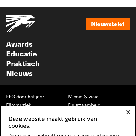
Nieuwsbrief
Nieuwsbrief
Awards
Educatie
Praktisch
Nieuws
FFG door het jaar
Missie & visie
Filmmuziek
Duurzaamheid
×
Partners
Jobs, stages &
Deze website maakt gebruik van
vrijwilligerswerk bij FFG
Press & Industry
cookies.
Contact
Film indienen
Deze website gebruikt cookies om jouw surfervaring