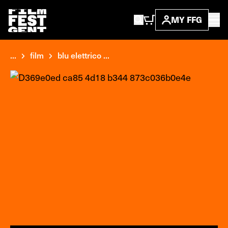
MY FFG
...
film
blu elettrico ...