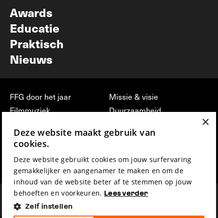
Awards
Educatie
Praktisch
Nieuws
FFG door het jaar
Missie & visie
Filmmuziek
Duurzaamheid
×
Partners
Jobs, stages &
Deze website maakt gebruik van
vrijwilligerswerk bij FFG
Press & Industry
cookies.
Contact
Film indienen
Deze website gebruikt cookies om jouw surfervaring
Privacy & Disclaimer
Film Fest Friends
gemakkelijker en aangenamer te maken en om de
inhoud van de website beter af te stemmen op jouw
behoeften en voorkeuren.
Lees verder
Zelf instellen