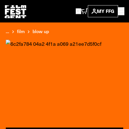
MY FFG
...
film
blow up