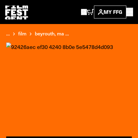
MY FFG
...
film
beyrouth, ma ...