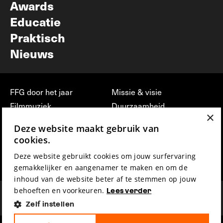
Awards
Educatie
Praktisch
Nieuws
FFG door het jaar
Missie & visie
Filmmuziek
Duurzaamheid
×
Partners
Jobs, stages &
Deze website maakt gebruik van
vrijwilligerswerk bij FFG
Press & Industry
cookies.
Contact
Film indienen
Deze website gebruikt cookies om jouw surfervaring
Privacy & Disclaimer
Film Fest Friends
gemakkelijker en aangenamer te maken en om de
inhoud van de website beter af te stemmen op jouw
behoeften en voorkeuren.
Lees verder
Zelf instellen