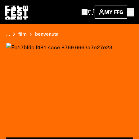
MY FFG
...
film
benvenuta