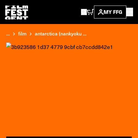
MY FFG
...
film
antarctica (nankyoku ...