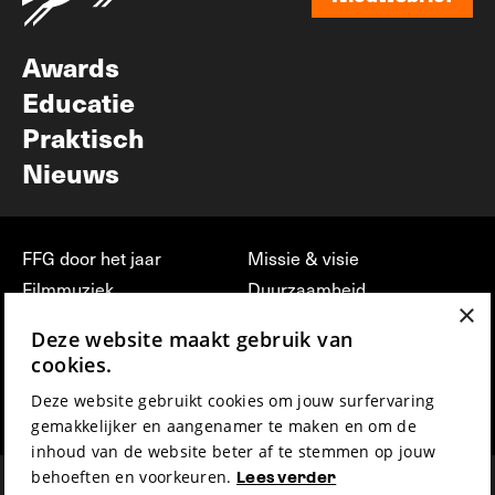
Nieuwsbrief
Awards
Educatie
Praktisch
Nieuws
FFG door het jaar
Missie & visie
Filmmuziek
Duurzaamheid
×
Partners
Jobs, stages &
Deze website maakt gebruik van
vrijwilligerswerk bij FFG
Press & Industry
cookies.
Contact
Film indienen
Deze website gebruikt cookies om jouw surfervaring
Privacy & Disclaimer
Film Fest Friends
gemakkelijker en aangenamer te maken en om de
inhoud van de website beter af te stemmen op jouw
behoeften en voorkeuren.
Lees verder