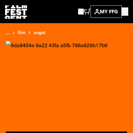
MY FFG
...
film
angst