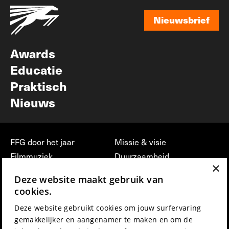
Nieuwsbrief
Nieuwsbrief
Awards
Educatie
Praktisch
Nieuws
FFG door het jaar
Missie & visie
Filmmuziek
Duurzaamheid
×
Partners
Jobs, stages &
Deze website maakt gebruik van
vrijwilligerswerk bij FFG
Press & Industry
cookies.
Contact
Film indienen
Deze website gebruikt cookies om jouw surfervaring
Privacy & Disclaimer
Film Fest Friends
gemakkelijker en aangenamer te maken en om de