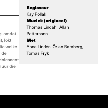
Regisseur
Kay Pollak
Muziek (origineel)
Thomas Lindahl, Allan
ng, omdat
Pettersson
Met
t, lokt
die welke
Anna Lindén, Örjan Ramberg,
n de
Tomas Fryk
adolescent
muur die