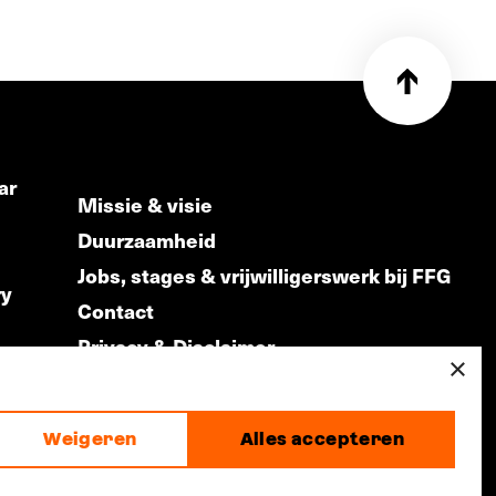
ar
Missie & visie
Duurzaamheid
Jobs, stages & vrijwilligerswerk bij FFG
ry
Contact
Privacy & Disclaimer
ds
×
Weigeren
Alles accepteren
made by