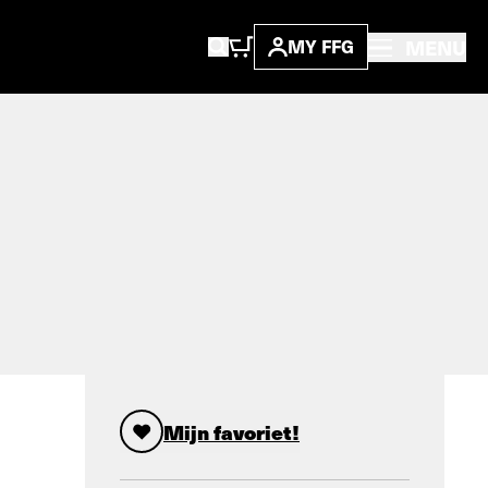
MENU
MY FFG
Mijn favoriet!