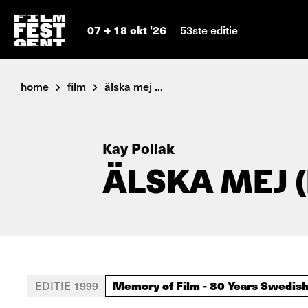
07
18 okt '26
53ste editie
home
film
älska mej ...
Kay Pollak
ÄLSKA MEJ (
Memory of Film - 80 Years Swedis
EDITIE 1999