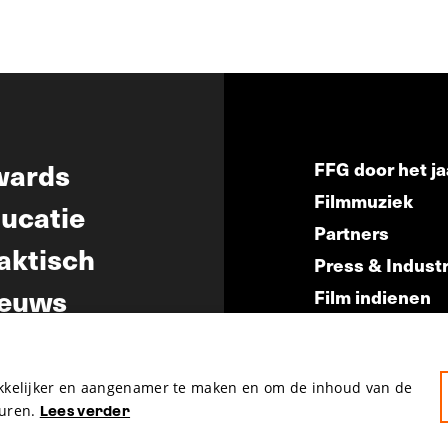
wards
FFG door het ja
Filmmuziek
ucatie
Partners
aktisch
Press & Indust
euws
Film indienen
Film Fest Frien
akkelijker en aangenamer te maken en om de inhoud van de
uren.
Lees verder
hosted by