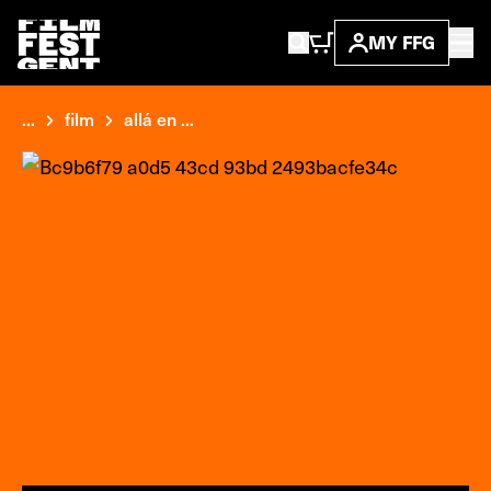
MY FFG
...
film
allá en ...