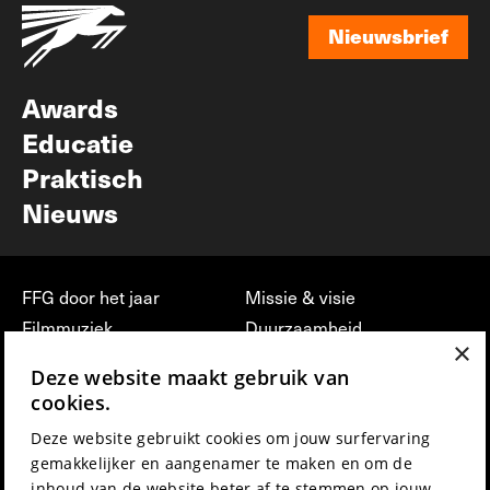
Nieuwsbrief
Nieuwsbrief
Awards
Educatie
Praktisch
Nieuws
FFG door het jaar
Missie & visie
Filmmuziek
Duurzaamheid
×
Partners
Jobs, stages &
Deze website maakt gebruik van
vrijwilligerswerk bij FFG
Press & Industry
cookies.
Contact
Film indienen
Deze website gebruikt cookies om jouw surfervaring
Privacy & Disclaimer
Film Fest Friends
gemakkelijker en aangenamer te maken en om de
inhoud van de website beter af te stemmen op jouw