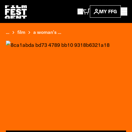
MY FFG
...
film
a woman's ...