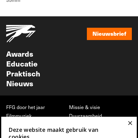
Nieuwsbrief
Nieuwsbrief
Awards
Educatie
Praktisch
Nieuws
FFG door het jaar
Missie & visie
Filmmuziek
Duurzaamheid
×
Partners
Jobs, stages &
Deze website maakt gebruik van
vrijwilligerswerk bij FFG
Press & Industry
cookies.