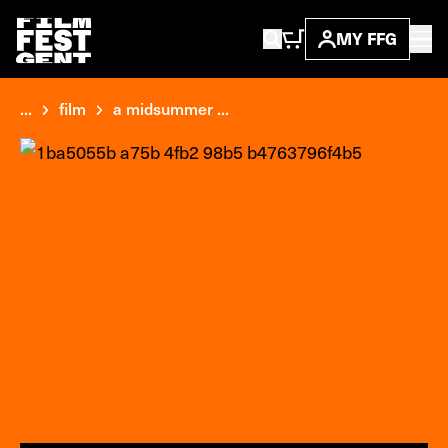
MY FFG
...
film
a midsummer ...