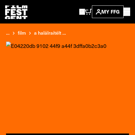
MY FFG
...
film
a halálraítélt ...