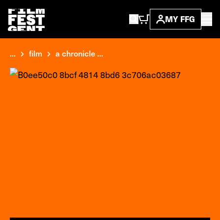
MY FFG
...
film
a chronicle ...