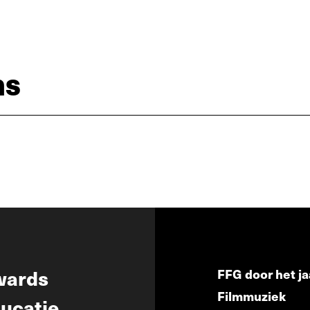
ns
wards
FFG door het ja
Filmmuziek
ucatie