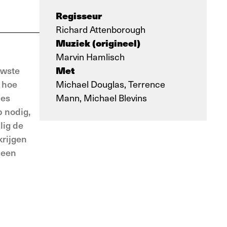
Regisseur
Richard Attenborough
Muziek (origineel)
Marvin Hamlisch
Met
uwste
; hoe
Michael Douglas, Terrence
ies
Mann, Michael Blevins
b nodig,
lig de
krijgen
 een