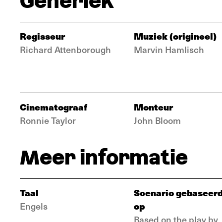
Generiek
Regisseur
Muziek (origineel)
Richard Attenborough
Marvin Hamlisch
Cinematograaf
Monteur
Ronnie Taylor
John Bloom
Meer informatie
Taal
Scenario gebaseer
op
Engels
Based on the play by