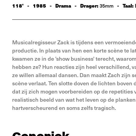
118'
-
1985
-
Drama
-
Drager:
-
Taal:
35mm
Musicalregisseur Zack is tijdens een vermoeiende
productie. In plaats van hen een korte scène te la
kwamen ze in de 'show business' terecht, waarom
hebben ze? Hun reacties zijn heel verschillend, 
ze willen allemaal dansen. Dan maakt Zach zijn sele
scène verlaat. Ten slotte doven de lichten boven
dat zij zich mogen voorbereiden op de repetitie
realistisch beeld van wat het leven op de planken
hartverscheurend en soms zelfs tragisch.