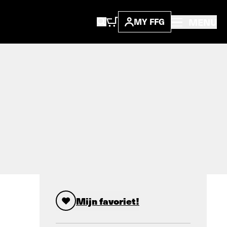
MENU
MY FFG
Mijn favoriet!