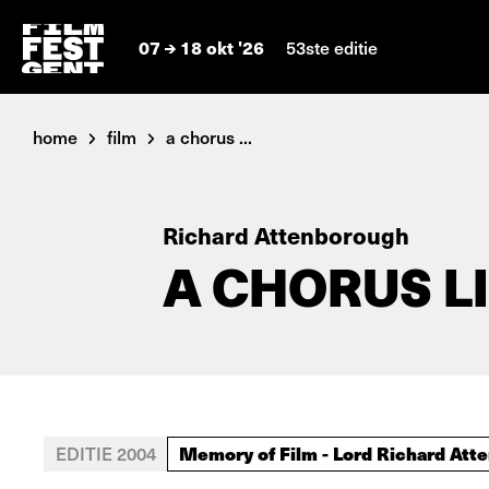
07
18 okt '26
53ste editie
home
film
a chorus ...
Richard Attenborough
A CHORUS L
Memory of Film - Lord Richard Att
EDITIE 2004