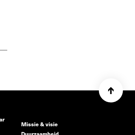
ar
Missie & visie
Duurzaamheid