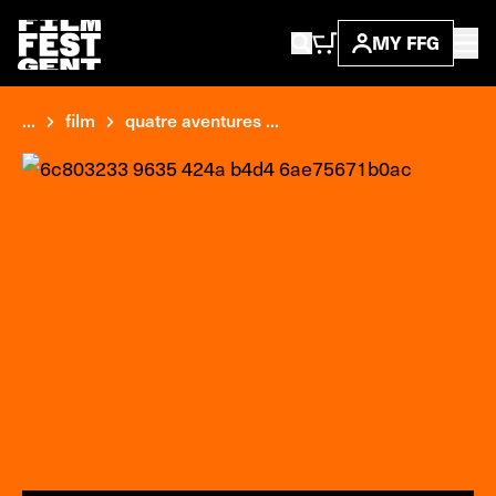
MY FFG
...
film
quatre aventures ...