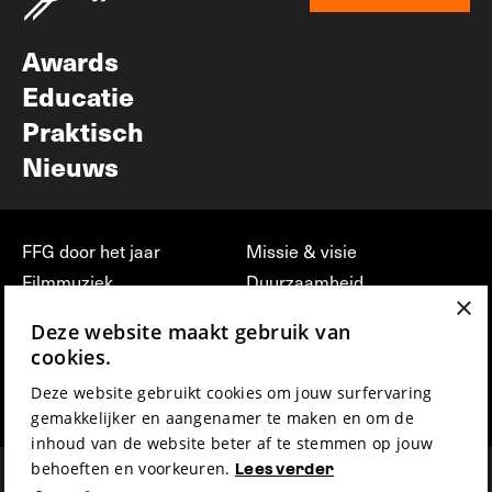
Nieuwsbrief
Awards
Educatie
Praktisch
Nieuws
FFG door het jaar
Missie & visie
Filmmuziek
Duurzaamheid
×
Partners
Jobs, stages &
Deze website maakt gebruik van
vrijwilligerswerk bij FFG
Press & Industry
cookies.
Contact
Film indienen
Deze website gebruikt cookies om jouw surfervaring
Privacy & Disclaimer
Film Fest Friends
gemakkelijker en aangenamer te maken en om de
inhoud van de website beter af te stemmen op jouw
behoeften en voorkeuren.
Lees verder