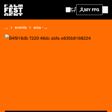
MY FFG
...
events
wsa - ...