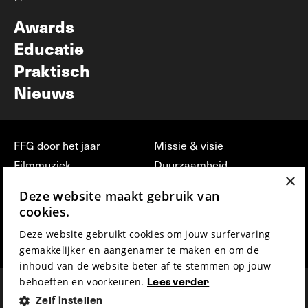
Nieuwsbrief
Awards
Educatie
Praktisch
Nieuws
FFG door het jaar
Missie & visie
Filmmuziek
Duurzaamheid
×
Partners
Jobs, stages &
Deze website maakt gebruik van
vrijwilligerswerk bij FFG
Press & Industry
cookies.
Contact
Film indienen
Deze website gebruikt cookies om jouw surfervaring
Privacy & Disclaimer
Film Fest Friends
gemakkelijker en aangenamer te maken en om de
inhoud van de website beter af te stemmen op jouw
behoeften en voorkeuren.
Lees verder
Zelf instellen