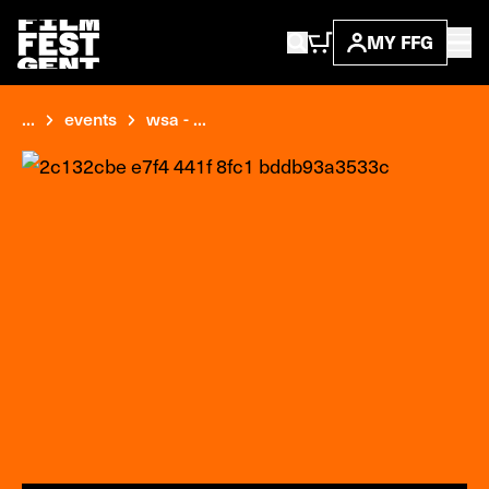
MY FFG
...
events
wsa - ...