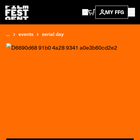
MY FFG
...
events
serial day