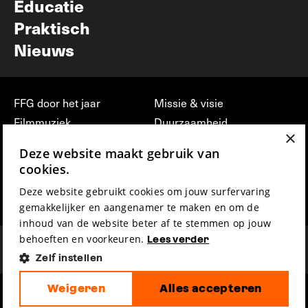
Educatie
Praktisch
Nieuws
FFG door het jaar
Missie & visie
Filmmuziek
Duurzaamheid
×
Partners
Jobs, stages &
Deze website maakt gebruik van
vrijwilligerswerk bij FFG
Press & Industry
cookies.
Contact
Film indienen
Deze website gebruikt cookies om jouw surfervaring
Privacy & Disclaimer
Film Fest Friends
gemakkelijker en aangenamer te maken en om de
inhoud van de website beter af te stemmen op jouw
behoeften en voorkeuren.
Lees verder
Zelf instellen
Weigeren
Alles accepteren
hosted by
made by