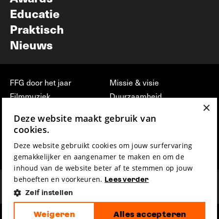
Educatie
Praktisch
Nieuws
FFG door het jaar
Missie & visie
Filmmuziek
Duurzaamheid
×
Partners
Jobs, stages &
Deze website maakt gebruik van
vrijwilligerswerk bij FFG
Press & Industry
cookies.
Contact
Film indienen
Deze website gebruikt cookies om jouw surfervaring
Privacy & Disclaimer
Film Fest Friends
gemakkelijker en aangenamer te maken en om de
inhoud van de website beter af te stemmen op jouw
behoeften en voorkeuren.
Lees verder
Zelf instellen
Weigeren
Alles accepteren