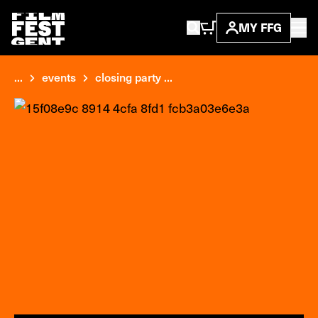
MY FFG
...
events
closing party ...