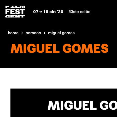
07
18 okt '26
53ste editie
home
persoon
miguel gomes
MIGUEL GOMES
MIGUEL GO