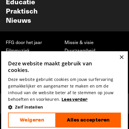
Educatie
Praktisch
Nieuws
FFG door het jaar
Missie & visie
Filmmuziek
Duurzaamheid
×
Partners
Jobs, stages &
Deze website maakt gebruik van
vrijwilligerswerk bij FFG
Press & Industry
cookies.
Contact
Film indienen
Deze website gebruikt cookies om jouw surfervaring
Privacy & Disclaimer
Film Fest Friends
gemakkelijker en aangenamer te maken en om de
inhoud van de website beter af te stemmen op jouw
behoeften en voorkeuren.
Lees verder
Zelf instellen
Weigeren
Alles accepteren
hosted by
made by