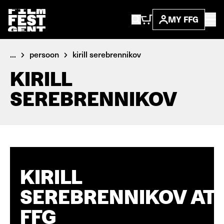
MY FFG
...
persoon
kirill serebrennikov
KIRILL
SEREBRENNIKOV
KIRILL
SEREBRENNIKOV AT
FFG