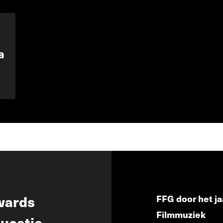
a
wards
FFG door het ja
Filmmuziek
ucatie