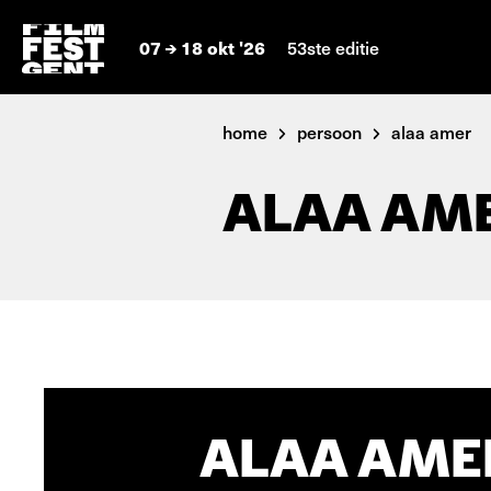
07
18 okt '26
53ste editie
home
persoon
alaa amer
ALAA AM
ALAA AMER