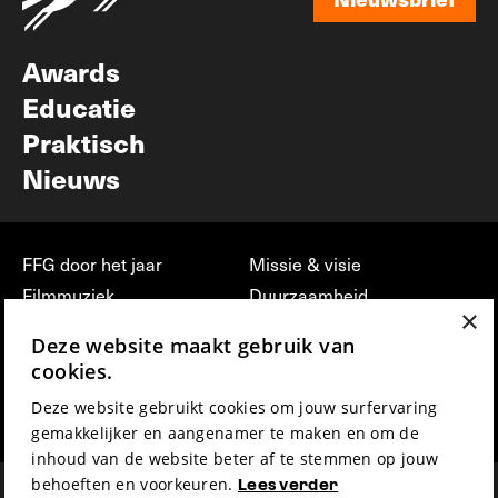
Nieuwsbrief
Awards
Educatie
Praktisch
Nieuws
FFG door het jaar
Missie & visie
Filmmuziek
Duurzaamheid
×
Partners
Jobs, stages &
Deze website maakt gebruik van
vrijwilligerswerk bij FFG
Press & Industry
cookies.
Contact
Film indienen
Deze website gebruikt cookies om jouw surfervaring
Privacy & Disclaimer
Film Fest Friends
gemakkelijker en aangenamer te maken en om de
inhoud van de website beter af te stemmen op jouw
behoeften en voorkeuren.
Lees verder