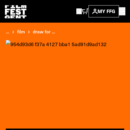
MY FFG
...
film
draw for ...