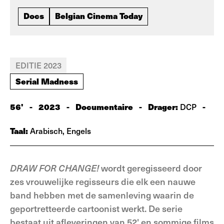
Docs
Belgian Cinema Today
EDITIE 2023
Serial Madness
56'
-
2023
-
Documentaire
-
Drager:
-
DCP
Taal:
Arabisch, Engels
DRAW FOR CHANGE!
wordt geregisseerd door
zes vrouwelijke regisseurs die elk een nauwe
band hebben met de samenleving waarin de
geportretteerde cartoonist werkt. De serie
bestaat uit afleveringen van 52' en sommige films