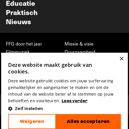
Educatie
Praktisch
Nieuws
FFG door het jaar
Missie & visie
Filmmuziek
Duurzaamheid
×
Partners
Jobs, stages &
Deze website maakt gebruik van
vrijwilligerswerk bij FFG
Press & Industry
cookies.
Contact
Film indienen
Deze website gebruikt cookies om jouw surfervaring
Privacy & Disclaimer
Film Fest Friends
gemakkelijker en aangenamer te maken en om de
inhoud van de website beter af te stemmen op jouw
behoeften en voorkeuren.
Lees verder
Zelf instellen
Weigeren
Alles accepteren
hosted by
made by