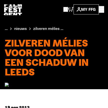
MY FFG
...
nieuws
zilveren mélies ...
ZILVEREN MÉLIES
VOOR DOOD VAN
EEN SCHADUW IN
LEEDS
19 nov 2013