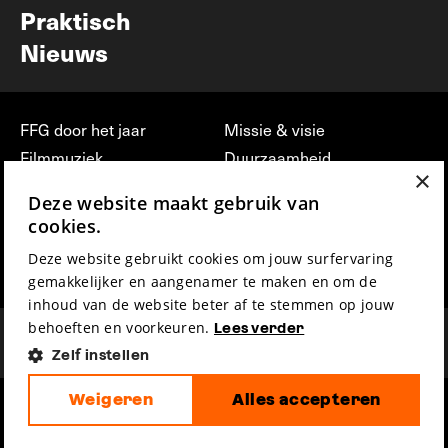
Praktisch
Nieuws
FFG door het jaar
Missie & visie
Filmmuziek
Duurzaamheid
×
Partners
Jobs, stages &
Deze website maakt gebruik van
vrijwilligerswerk bij FFG
Press & Industry
cookies.
Contact
Film indienen
Deze website gebruikt cookies om jouw surfervaring
Privacy & Disclaimer
Film Fest Friends
gemakkelijker en aangenamer te maken en om de
inhoud van de website beter af te stemmen op jouw
behoeften en voorkeuren.
Lees verder
Zelf instellen
Weigeren
Alles accepteren
hosted by
made by