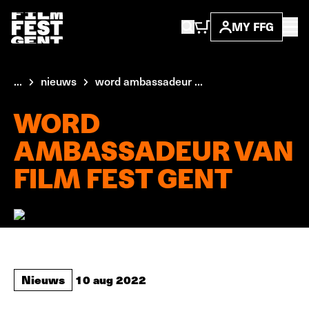
MY FFG
...
nieuws
word ambassadeur ...
WORD
AMBASSADEUR VAN
FILM FEST GENT
Nieuws
10 aug 2022