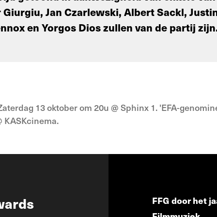
Giurgiu, Jan Czarlewski, Albert Sackl, Justin
ennox en Yorgos Dios zullen van de partij zijn
- Zaterdag 13 oktober om 20u @ Sphinx 1. 'EFA-genomin
 @ KASKcinema.
wards
FFG door het ja
Filmmuziek