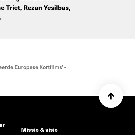
e Triet, Rezan Yesilbas,
.
eerde Europese Kortfilms' -
ar
Missie & visie