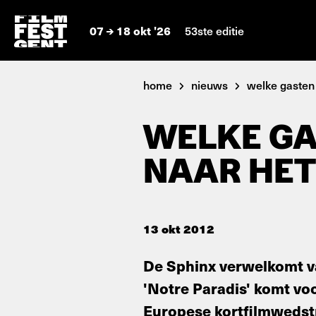
07
18 okt '26
53ste editie
home
nieuws
welke gasten .
WELKE GA
NAAR HET
13 okt 2012
De Sphinx verwelkomt va
'Notre Paradis' komt vo
Europese kortfilmwedstr