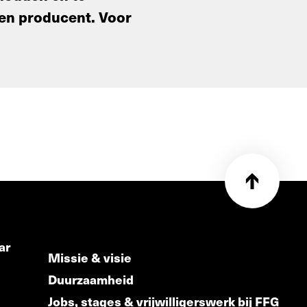
r en producent. Voor
ar
Missie & visie
Duurzaamheid
Jobs, stages & vrijwilligerswerk bij FFG