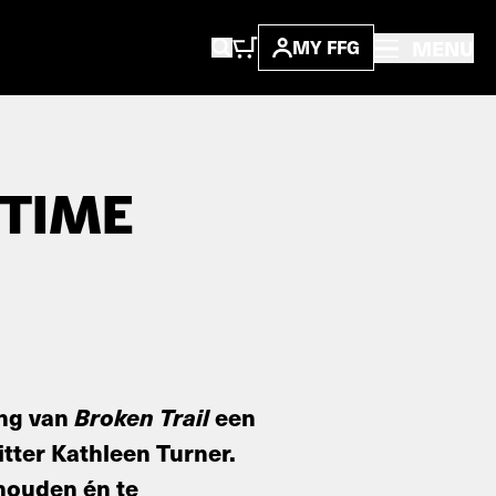
MENU
MY FFG
ETIME
ing van
Broken Trail
een
tter Kathleen Turner.
 houden én te