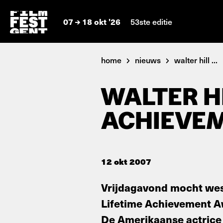
07
18 okt '26
53ste editie
home
nieuws
walter hill ...
WALTER H
ACHIEVE
12 okt 2007
Vrijdagavond mocht west
Lifetime Achievement Aw
De Amerikaanse actrice 