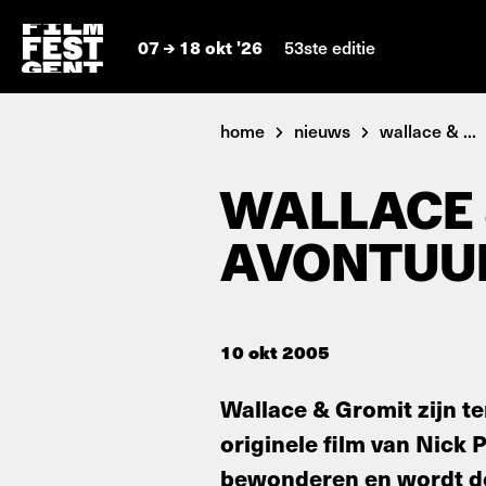
07
18 okt '26
53ste editie
home
nieuws
wallace & ...
WALLACE 
AVONTUU
10 okt 2005
Wallace & Gromit zijn t
originele film van Nick P
bewonderen en wordt doo