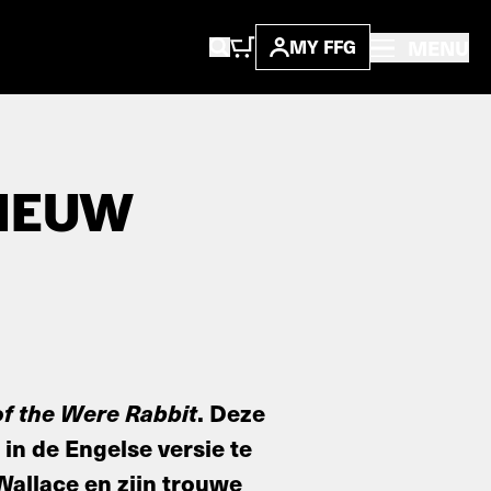
MENU
MY FFG
NIEUW
f the Were Rabbit
. Deze
 in de Engelse versie te
Wallace en zijn trouwe