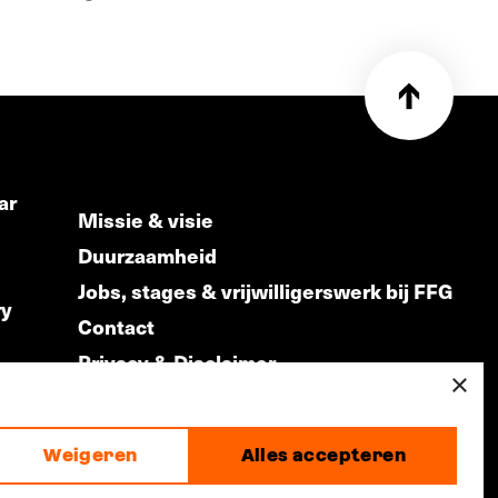
ar
Missie & visie
Duurzaamheid
Jobs, stages & vrijwilligerswerk bij FFG
ry
Contact
Privacy & Disclaimer
ds
×
Weigeren
Alles accepteren
made by