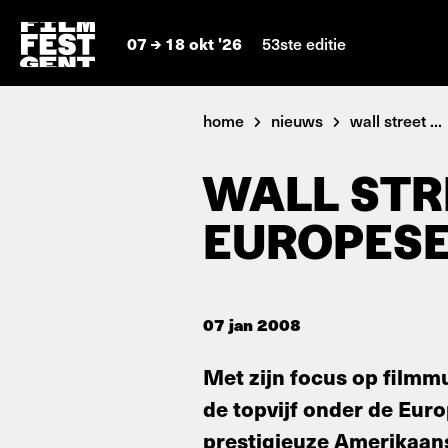
07
18 okt '26
53ste editie
home
nieuws
wall street ...
WALL STR
EUROPESE
07 jan 2008
Met zijn focus op filmmu
de topvijf onder de Euro
prestigieuze Amerikaans