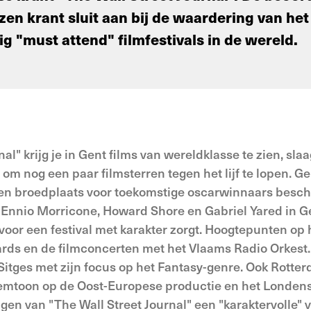
n krant sluit aan bij de waardering van het 
ig "must attend" filmfestivals in de wereld.
al" krijg je in Gent films van wereldklasse te zien, slaa
om nog een paar filmsterren tegen het lijf te lopen. G
een broedplaats voor toekomstige oscarwinnaars besc
 Ennio Morricone, Howard Shore en Gabriel Yared in Ge
 voor een festival met karakter zorgt. Hoogtepunten op he
ds en de filmconcerten met het Vlaams Radio Orkest. 
Sitges met zijn focus op het Fantasy-genre. Ook Rotte
 klemtoon op de Oost-Europese productie en het Londen
jgen van "The Wall Street Journal" een "karaktervolle