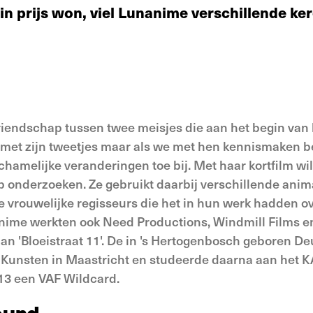
n prijs won, viel Lunanime verschillende kere
 vriendschap tussen twee meisjes die aan het begin van 
s met zijn tweetjes maar als we met hen kennismaken be
hamelijke veranderingen toe bij. Met haar kortfilm wi
ap onderzoeken. Ze gebruikt daarbij verschillende ani
 vrouwelijke regisseurs die het in hun werk hadden ov
nime werkten ook Need Productions, Windmill Films e
n 'Bloeistraat 11'. De in 's Hertogenbosch geboren De
Kunsten in Maastricht en studeerde daarna aan het K
013 een VAF Wildcard.