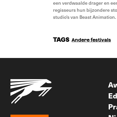
een verdwaalde drager en een
regisseurs hun bijzondere s
studio's van Beast Animatio
TAGS
Andere festivals
A
Ed
Pr