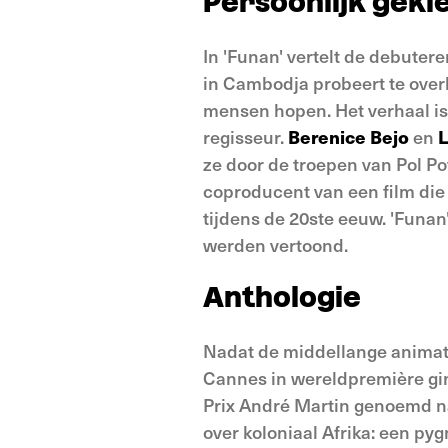
Persoonlijk gekl
In 'Funan' vertelt de debuter
in Cambodja probeert te over
mensen hopen. Het verhaal is
regisseur.
Berenice Bejo
en
L
ze door de troepen van Pol P
coproducent van een film die
tijdens de 20ste eeuw. 'Funan
werden vertoond.
Anthologie
Nadat de middellange animati
Cannes in wereldpremière gin
Prix André Martin genoemd na
over koloniaal Afrika: een py