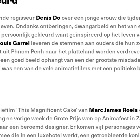
eurd
ende regisseur
Denis Do
over een jonge vrouw die tij
leven. Ondanks ontberingen, dwangarbeid en het van el
 persoonlijk gekleurd want geïnspireerd op het leven 
ouis Garrel
leveren de stemmen aan ouders die hun zoo
ot uit Phnom Penh naar het platteland worden verdrev
 een goed beeld ophangt van een der grootste misdad
' was een van de vele animatiefilms met een politieke
efilm 'This Magnificent Cake' van
Marc James Roels
g en vorige week de Grote Prijs won op Animafest in Z
ar een beroemd designer. Er komen vijf personages vo
gmee die in een luxehotel werkt, een getroebleerde ko