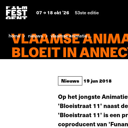
07
18 okt '26
53ste editie
VLAAMSE ANIMA
home
nieuws
vlaamse animatie ...
BLOEIT IN ANNE
Nieuws
19 jun 2018
Op het jongste Animatie
'Bloeistraat 11' naast d
'Bloeistraat 11' is een
coproducent van 'Funan'