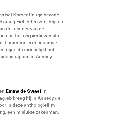
dens het Khmer Rouge bewind
kaar gescheiden zijn, blijven
van de moeder van de
n uit het oog verliezen als
en. Lunanime is de Vlaamse
en tegen de menselijkheid
 boodschap die in Annecy
en
Emma de Swaef
in
agreb kreeg hij in Annecy de
or in deze anthologiefilm
ning, een mislukte zakenman,