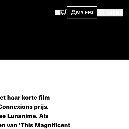
MENU
MY FFG
t haar korte film
 Connexions prijs.
tse Lunanime. Als
en van 'This Magnificent