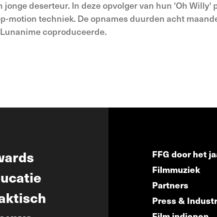
 jonge deserteur. In deze opvolger van hun 'Oh Willy'
top-motion techniek. De opnames duurden acht maande
n. Lunanime coproduceerde.
wards
FFG door het ja
Filmmuziek
ucatie
Partners
aktisch
Press & Indust
Film indienen