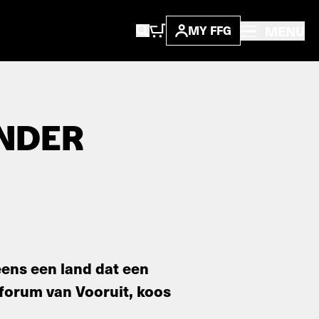
MENU
MY FFG
INDER
eens een land dat een
 forum van Vooruit, koos