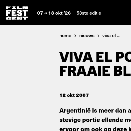
07
18 okt '26
53ste editie
home
nieuws
viva el ...
VIVA EL 
FRAAIE BL
12 okt 2007
Argentinië is meer dan 
stevige portie ellende m
ervoor om ook op deze k